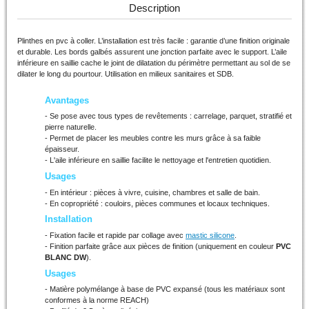
Description
Plinthes en pvc à coller. L’installation est très facile : garantie d’une finition originale
et durable. Les bords galbés assurent une jonction parfaite avec le support. L’aile
inférieure en saillie cache le joint de dilatation du périmètre permettant au sol de se
dilater le long du pourtour. Utilisation en milieux sanitaires et SDB.
Avantages
- Se pose avec tous types de revêtements : carrelage, parquet, stratifié et
pierre naturelle.
- Permet de placer les meubles contre les murs grâce à sa faible
épaisseur.
- L'aile inférieure en saillie facilite le nettoyage et l'entretien quotidien.
Usages
- En intérieur : pièces à vivre, cuisine, chambres et salle de bain.
- En copropriété : couloirs, pièces communes et locaux techniques.
Installation
- Fixation facile et rapide par collage
avec
mastic silicone
.
- Finition parfaite grâce aux pièces de finition (uniquement en couleur
PVC
BLANC DW
).
Usages
- M
atière polymélange à base de PVC expansé (tous les matériaux sont
conformes à la norme REACH)