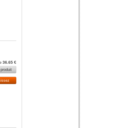
36.65 €
de
 produit
sissez