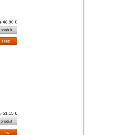
48.90 €
de
 produit
sissez
51.15 €
de
 produit
sissez