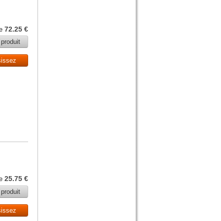
72.25 €
de
 produit
sissez
25.75 €
de
 produit
sissez