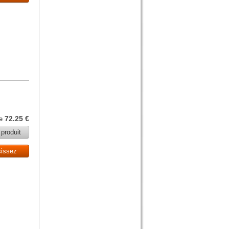
72.25 €
de
 produit
sissez