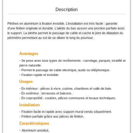
Description
Plinthes en aluminium à fixation invisible. L’installation est très facile : garantie
d’une finition originale et durable. L'ailette du bas assure une jonction parfaite avec
le support. La plinthe permet le passage de cable et cache le joint de dilatation du
périmètre permettant au sol de se dilater le long du pourtour.
Avantages
- Se pose avec tous types de revêtements : carrelage, parquet, stratifié et
pierre naturelle.
- Permet le passage de cable electrique, audio ou téléphonique.
- Fixation rapide et invisible.
Usages
- En intérieur : pièces à vivre, cuisine, chambres et salle de bain.
- En extérieur : terrasses et balcons.
- En copropriété : couloirs, pièces communes et locaux techniques.
Installation
- Fixation facile et rapide avec support mural vendu séparément
.
- Finition parfaite grâce aux pièces de finition.
Caractéristiques
-
Aluminium anodisé.